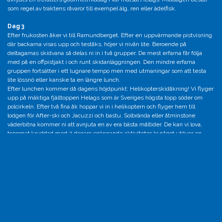
som regel av traktens råvaror till exempel älg, ren eller ädelfisk.
Dag 3
Efter frukosten åker vi till Ramundberget. Efter en uppvärmande pistvisning
där backarna visas upp och teståks, höjer vi nivån lite. Beroende på
deltagarnas skidvana så delas ni in i två grupper. De mest erfarna får följa
med på en offpistjakt i och runt skidanläggningen. Den mindre erfarna
gruppen fortsätter i ett lugnare tempo men med utmaningar som att testa
lite lössnö eller kanske ta en längre lunch.
Efter lunchen kommer då dagens höjdpunkt: Helikopterskidåkning! Vi flyger
upp på mäktiga fjälltoppen Helags som är Sveriges högsta topp söder om
polcirkeln. Efter två fina åk hoppar vi in i helikoptern och flyger hem till
lodgen för After-ski och Jacuzzi och bastu. Solbrända eller åtminstone
väderbitna kommer ni att avnjuta en av era bästa måltider. De kan vi lova,
toppmat kryddad med 2 dagars spännande aktiviteter är något utöver en
vanlig middag i stan.
INGA FÖRKUNSKAPER KRÄVS FÖR ISKLÄTTRING, SKOTERÅKNING ELLER
BASTUBAD! SKIDVANA ÄR BRA ATT HA. MAN BEHÖVER INTE VARA
SUPERDUKTIG MEN KUNNA TA SEJ NER I EN BRANT RÖD PIST.
Pris:
Det är svårt att sätta pris på denna All-in aktivitet då vi vill veta hur många ni
är, om ni vill sitta en eller två per skoter. Vill ni ha sportskoter med extra klös
eller ”duger” en touring maskin. Om ni har egna utförsskidor osv.