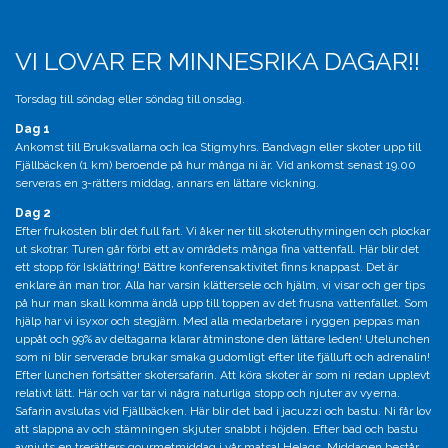
VI LOVAR ER MINNESRIKA DAGAR!!
Torsdag till söndag eller söndag till onsdag.
Dag 1
Ankomst till Bruksvallarna och Ica Stigmyhrs. Bandvagn eller skoter upp till
Fjällbäcken (1 km) beroende på hur många ni är. Vid ankomst senast 19.00
serveras en 3-rätters middag, annars en lättare vickning.
Dag 2
Efter frukosten blir det full fart. Vi åker ner till skoteruthyrningen och plockar
ut skotrar. Turen går förbi ett av områdets många fina vattenfall. Här blir det
ett stopp för Isklättring! Bättre konferensaktivitet finns knappast. Det är
enklare än man tror. Alla har varsin klättersele och hjälm, vi visar och ger tips
på hur man skall komma ändå upp till toppen av det frusna vattenfallet. Som
hjälp har vi isyxor och stegjärn. Med alla medarbetare i ryggen peppas man
uppåt och 99% av deltagarna klarar åtminstone den lättare leden! Utelunchen
som ni blir serverade brukar smaka gudomligt efter lite fjälluft och adrenalin!
Efter lunchen fortsätter skotersafarin. Att köra skoter är som ni redan upplevt
relativt lätt. Här och var tar vi några naturliga stopp och njuter av vyerna.
Safarin avslutas vid Fjällbäcken. Här blir det bad i jacuzzi och bastu. Ni får lov
att slappna av och stämningen skjuter snabbt i höjden. Efter bad och bastu
avnjuts en trerätters gourmetmiddag i vår matsal Helags. Middagen består